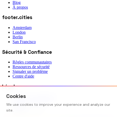
Blog
À propos
footer.cities
Amsterdam
London
Berlin
San Francisco
Sécurité & Confiance
Règles communautaires
Ressources de sécurité
Signaler un problème
Centre d'aide
Légal
Cookies
Politique de confidentialité
Conditions d'utilisation
We use cookies to improve your experience and analyze our
Contact
site.
Paramètres cookies