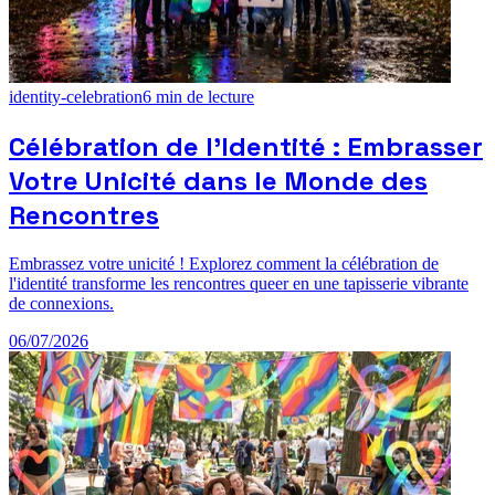
identity-celebration
6
min de lecture
Célébration de l'Identité : Embrasser
Votre Unicité dans le Monde des
Rencontres
Embrassez votre unicité ! Explorez comment la célébration de
l'identité transforme les rencontres queer en une tapisserie vibrante
de connexions.
06/07/2026