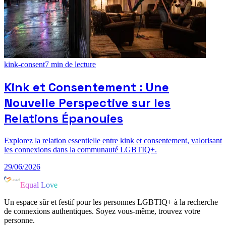
kink-consent
7
min de lecture
Kink et Consentement : Une
Nouvelle Perspective sur les
Relations Épanouies
Explorez la relation essentielle entre kink et consentement, valorisant
les connexions dans la communauté LGBTIQ+.
29/06/2026
Equal Love
Un espace sûr et festif pour les personnes LGBTIQ+ à la recherche
de connexions authentiques. Soyez vous-même, trouvez votre
personne.