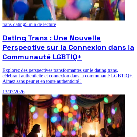
trans-dating
5
min de lecture
Dating Trans : Une Nouvelle
Perspective sur la Connexion dans la
Communauté LGBTIQ+
Explorez des perspectives transformantes sur le dating trans,
célébrant authenticité et connexion dans la communauté LGBTIQ+.
Aimez sans peur et en toute authenticité !
13/07/2026