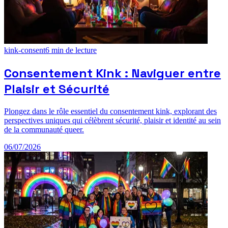
kink-consent
6
min de lecture
Consentement Kink : Naviguer entre
Plaisir et Sécurité
Plongez dans le rôle essentiel du consentement kink, explorant des
perspectives uniques qui célèbrent sécurité, plaisir et identité au sein
de la communauté queer.
06/07/2026