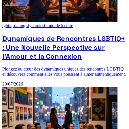
lgbtiq-dating-dynamics
6
min de lecture
Dynamiques de Rencontres LGBTIQ+
: Une Nouvelle Perspective sur
l'Amour et la Connexion
Plongez au cœur des dynamiques uniques des rencontres LGBTIQ+
et découvrez comment elles vous poussent à aimer authentiquement.
20/07/2026