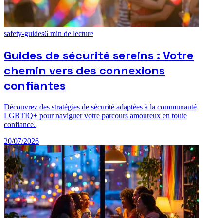
safety-guides
6
min de lecture
Guides de sécurité sereins : Votre
chemin vers des connexions
confiantes
Découvrez des stratégies de sécurité adaptées à la communauté
LGBTIQ+ pour naviguer votre parcours amoureux en toute
confiance.
20/07/2026