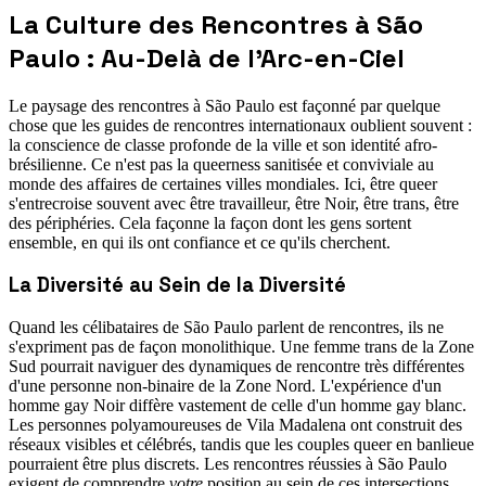
La Culture des Rencontres à São
Paulo : Au-Delà de l'Arc-en-Ciel
Le paysage des rencontres à São Paulo est façonné par quelque
chose que les guides de rencontres internationaux oublient souvent :
la conscience de classe profonde de la ville et son identité afro-
brésilienne. Ce n'est pas la queerness sanitisée et conviviale au
monde des affaires de certaines villes mondiales. Ici, être queer
s'entrecroise souvent avec être travailleur, être Noir, être trans, être
des périphéries. Cela façonne la façon dont les gens sortent
ensemble, en qui ils ont confiance et ce qu'ils cherchent.
La Diversité au Sein de la Diversité
Quand les célibataires de São Paulo parlent de rencontres, ils ne
s'expriment pas de façon monolithique. Une femme trans de la Zone
Sud pourrait naviguer des dynamiques de rencontre très différentes
d'une personne non-binaire de la Zone Nord. L'expérience d'un
homme gay Noir diffère vastement de celle d'un homme gay blanc.
Les personnes polyamoureuses de Vila Madalena ont construit des
réseaux visibles et célébrés, tandis que les couples queer en banlieue
pourraient être plus discrets. Les rencontres réussies à São Paulo
exigent de comprendre
votre
position au sein de ces intersections.