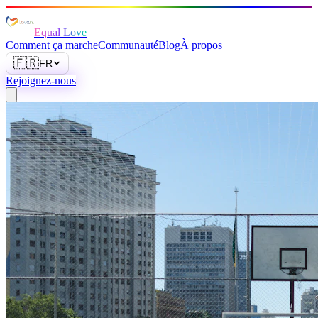
Equal Love
Comment ça marche
Communauté
Blog
À propos
🇫🇷
FR
Rejoignez-nous