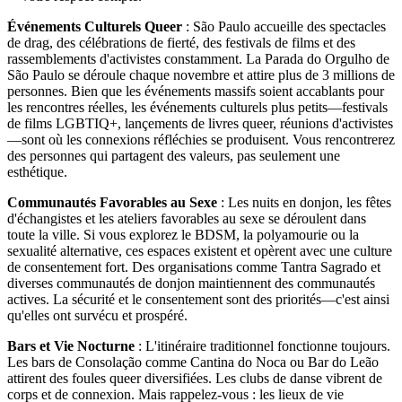
Événements Culturels Queer
: São Paulo accueille des spectacles
de drag, des célébrations de fierté, des festivals de films et des
rassemblements d'activistes constamment. La Parada do Orgulho de
São Paulo se déroule chaque novembre et attire plus de 3 millions de
personnes. Bien que les événements massifs soient accablants pour
les rencontres réelles, les événements culturels plus petits—festivals
de films LGBTIQ+, lançements de livres queer, réunions d'activistes
—sont où les connexions réfléchies se produisent. Vous rencontrerez
des personnes qui partagent des valeurs, pas seulement une
esthétique.
Communautés Favorables au Sexe
: Les nuits en donjon, les fêtes
d'échangistes et les ateliers favorables au sexe se déroulent dans
toute la ville. Si vous explorez le BDSM, la polyamourie ou la
sexualité alternative, ces espaces existent et opèrent avec une culture
de consentement fort. Des organisations comme Tantra Sagrado et
diverses communautés de donjon maintiennent des communautés
actives. La sécurité et le consentement sont des priorités—c'est ainsi
qu'elles ont survécu et prospéré.
Bars et Vie Nocturne
: L'itinéraire traditionnel fonctionne toujours.
Les bars de Consolação comme Cantina do Noca ou Bar do Leão
attirent des foules queer diversifiées. Les clubs de danse vibrent de
corps et de connexion. Mais rappelez-vous : les lieux de vie