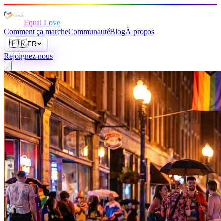
Equal Love
Comment ça marche
Communauté
Blog
À propos
🇫🇷
FR
Rejoignez-nous