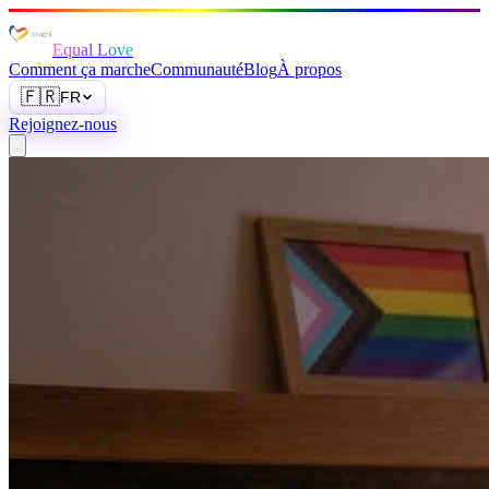
Equal Love
Comment ça marche
Communauté
Blog
À propos
🇫🇷
FR
Rejoignez-nous