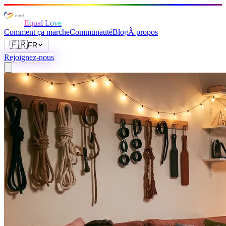
Equal Love
Comment ça marche
Communauté
Blog
À propos
🇫🇷
FR
Rejoignez-nous