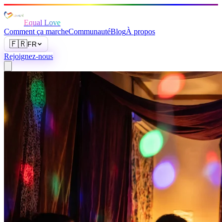
Equal Love
Comment ça marche
Communauté
Blog
À propos
🇫🇷
FR
Rejoignez-nous