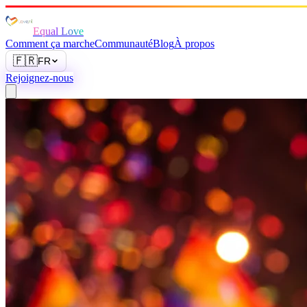
Equal Love
Comment ça marche
Communauté
Blog
À propos
🇫🇷
FR
Rejoignez-nous