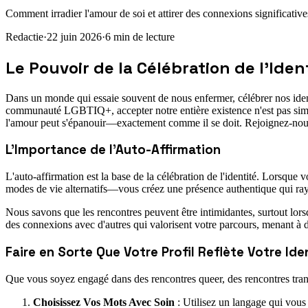
Comment irradier l'amour de soi et attirer des connexions significative
Redactie
·
22 juin 2026
·
6
min de lecture
Le Pouvoir de la Célébration de l'Ide
Dans un monde qui essaie souvent de nous enfermer, célébrer nos ident
communauté LGBTIQ+, accepter notre entière existence n'est pas simpl
l'amour peut s'épanouir—exactement comme il se doit. Rejoignez-nous 
L'Importance de l'Auto-Affirmation
L'auto-affirmation est la base de la célébration de l'identité. Lorsque
modes de vie alternatifs—vous créez une présence authentique qui ray
Nous savons que les rencontres peuvent être intimidantes, surtout lorsq
des connexions avec d'autres qui valorisent votre parcours, menant à de
Faire en Sorte Que Votre Profil Reflète Votre Ide
Que vous soyez engagé dans des rencontres queer, des rencontres trans o
Choisissez Vos Mots Avec Soin
: Utilisez un langage qui vous 