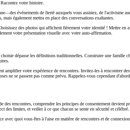
Racontez votre histoire.
nne—des événements de fierté auxquels vous assistez, de l'activisme auqu
, mais également mettra en place des conversations exaltantes.
hoisissez des photos qui affichent fièrement votre identité ! Mettre en
ent votre présentation visuelle avec votre auto-affirmation.
ie dépasse les définitions traditionnelles. Construire une famille chois
utres.
nt amplifier votre expérience de rencontres. Invitez-les à rencontrer des 
choses ne se passent pas comme prévu. Rappelez-vous cependant d'aborder
de des rencontres, comprendre les principes de consentement devient pr
t des limites, et veiller à ce que chacun se sente en sécurité et célébré.
e avec quoi vous êtes à l'aise en matière de rencontres et de connexions.