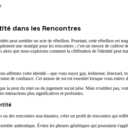
s
ntité dans les Rencontres
ités peut sembler un acte de rébellion. Pourtant, cette rébellion est m
ement une stratégie pour les rencontres ; c'est un moyen de cultiver 
alors que nous explorons comment la célébration de l'identité peut tra
 vous affirmez votre identité—que vous soyez gay, lesbienne, bisexuel, t
onne de confiance. Cet amour de soi est essentiel lorsque vous entrez 
ue la peur du rejet ou du jugement social pèse. Mais n'oubliez pas, votre
s interactions plus significatives et profondes.
ntité
u des rencontres non-binaires, créer un profil de rencontres qui reflète
semble authentique. Évitez les phrases génériques qui pourraient s'appli