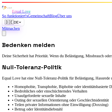
Equal Love
So funktioniert's
Gemeinschaft
Blog
Über uns
🇩🇪
DE
Mitmachen
Bedenken melden
Deine Sicherheit hat Priorität. Wenn du Belästigung, Missbrauch oder
Null-Toleranz-Politik
Equal Love hat eine Null-Toleranz-Politik für Belästigung, Hassrede
•
Homophobie, Transphobie, Biphobie oder identitätsbasierte D
•
Bedrohliches oder einschüchterndes Verhalten
•
Unaufgeforderte sexuelle Inhalte
•
Outing der sexuellen Orientierung oder Geschlechtsidentität
•
Teilen privater Informationen ohne Einwilligung (Doxxing)
•
Betrug oder Identitätsdiebstahl