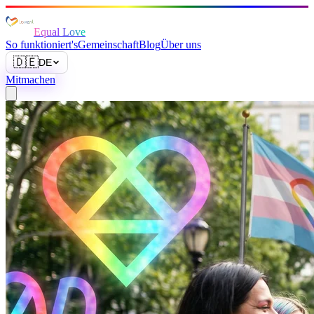
Equal Love
So funktioniert's
Gemeinschaft
Blog
Über uns
🇩🇪
DE
Mitmachen