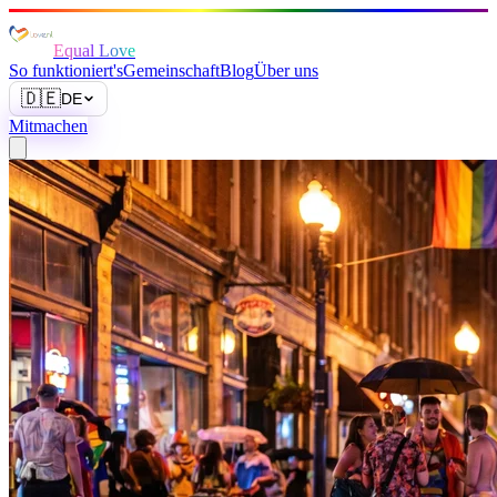
Equal Love
So funktioniert's
Gemeinschaft
Blog
Über uns
🇩🇪
DE
Mitmachen