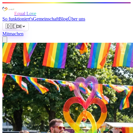
Equal Love
So funktioniert's
Gemeinschaft
Blog
Über uns
🇩🇪
DE
Mitmachen