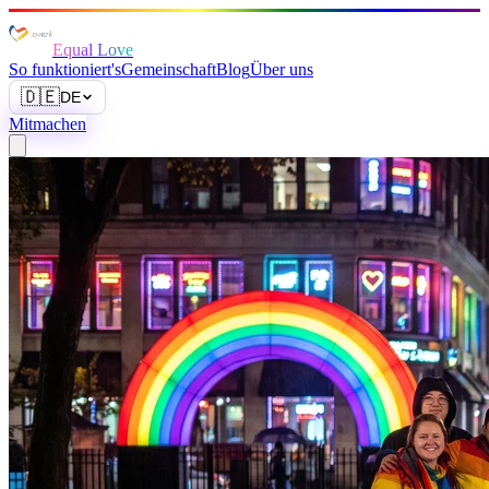
Equal Love
So funktioniert's
Gemeinschaft
Blog
Über uns
🇩🇪
DE
Mitmachen