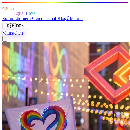
Equal Love
So funktioniert's
Gemeinschaft
Blog
Über uns
🇩🇪
DE
Mitmachen