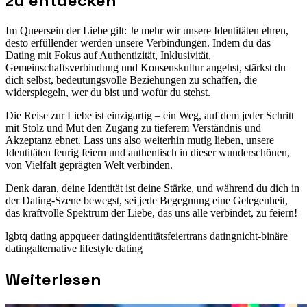
zu entdecken
Im Queersein der Liebe gilt: Je mehr wir unsere Identitäten ehren,
desto erfüllender werden unsere Verbindungen. Indem du das
Dating mit Fokus auf Authentizität, Inklusivität,
Gemeinschaftsverbindung und Konsenskultur angehst, stärkst du
dich selbst, bedeutungsvolle Beziehungen zu schaffen, die
widerspiegeln, wer du bist und wofür du stehst.
Die Reise zur Liebe ist einzigartig – ein Weg, auf dem jeder Schritt
mit Stolz und Mut den Zugang zu tieferem Verständnis und
Akzeptanz ebnet. Lass uns also weiterhin mutig lieben, unsere
Identitäten feurig feiern und authentisch in dieser wunderschönen,
von Vielfalt geprägten Welt verbinden.
Denk daran, deine Identität ist deine Stärke, und während du dich in
der Dating-Szene bewegst, sei jede Begegnung eine Gelegenheit,
das kraftvolle Spektrum der Liebe, das uns alle verbindet, zu feiern!
lgbtq dating app
queer dating
identitätsfeier
trans dating
nicht-binäre
dating
alternative lifestyle dating
Weiterlesen