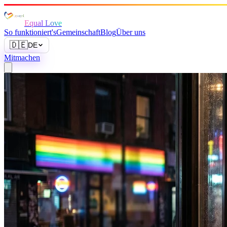
Equal Love
So funktioniert's
Gemeinschaft
Blog
Über uns
🇩🇪
DE
Mitmachen