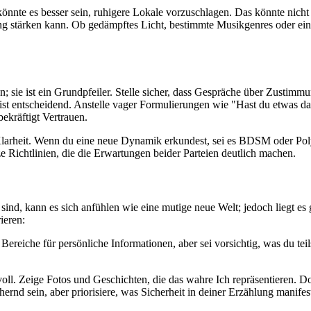
könnte es besser sein, ruhigere Lokale vorzuschlagen. Das könnte nich
ng stärken kann. Ob gedämpftes Licht, bestimmte Musikgenres oder ein
sie ist ein Grundpfeiler. Stelle sicher, dass Gespräche über Zustimmun
 entscheidend. Anstelle vager Formulierungen wie "Hast du etwas dag
bekräftigt Vertrauen.
Klarheit. Wenn du eine neue Dynamik erkundest, sei es BDSM oder Pol
e Richtlinien, die die Erwartungen beider Parteien deutlich machen.
ind, kann es sich anfühlen wie eine mutige neue Welt; jedoch liegt es g
ieren:
Bereiche für persönliche Informationen, aber sei vorsichtig, was du te
ftvoll. Zeige Fotos und Geschichten, die das wahre Ich repräsentieren.
rnd sein, aber priorisiere, was Sicherheit in deiner Erzählung manifest