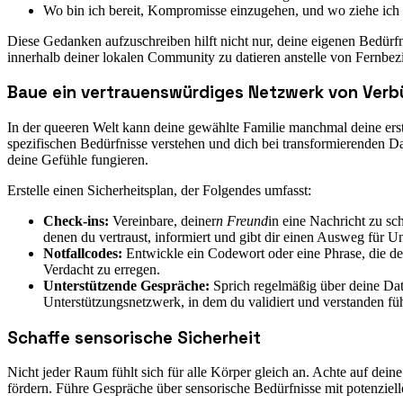
Wo bin ich bereit, Kompromisse einzugehen, und wo ziehe ich
Diese Gedanken aufzuschreiben hilft nicht nur, deine eigenen Bedürf
innerhalb deiner lokalen Community zu datieren anstelle von Fernbez
Baue ein vertrauenswürdiges Netzwerk von Ver
In der queeren Welt kann deine gewählte Familie manchmal deine erst
spezifischen Bedürfnisse verstehen und dich bei transformierenden 
deine Gefühle fungieren.
Erstelle einen Sicherheitsplan, der Folgendes umfasst:
Check-ins:
Vereinbare, deiner
n Freund
in eine Nachricht zu sc
denen du vertraust, informiert und gibt dir einen Ausweg für Un
Notfallcodes:
Entwickle ein Codewort oder eine Phrase, die dei
Verdacht zu erregen.
Unterstützende Gespräche:
Sprich regelmäßig über deine Dat
Unterstützungsnetzwerk, in dem du validiert und verstanden füh
Schaffe sensorische Sicherheit
Nicht jeder Raum fühlt sich für alle Körper gleich an. Achte auf d
fördern. Führe Gespräche über sensorische Bedürfnisse mit potenziell