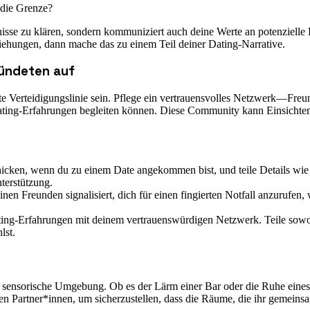
 die Grenze?
nisse zu klären, sondern kommuniziert auch deine Werte an potenzielle
iehungen, dann mache das zu einem Teil deiner Dating-Narrative.
bündeten auf
e Verteidigungslinie sein. Pflege ein vertrauensvolles Netzwerk—Freu
Dating-Erfahrungen begleiten können. Diese Community kann Einsichte
hicken, wenn du zu einem Date angekommen bist, und teile Details wie d
terstützung.
nen Freunden signalisiert, dich für einen fingierten Notfall anzurufen
ing-Erfahrungen mit deinem vertrauenswürdigen Netzwerk. Teile sowohl
lst.
eine sensorische Umgebung. Ob es der Lärm einer Bar oder die Ruhe ei
en Partner*innen, um sicherzustellen, dass die Räume, die ihr gemeinsa