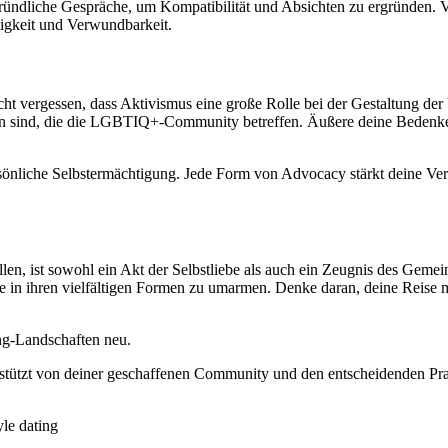
ündliche Gespräche, um Kompatibilität und Absichten zu ergründen. Vi
tigkeit und Verwundbarkeit.
icht vergessen, dass Aktivismus eine große Rolle bei der Gestaltung d
en sind, die die LGBTIQ+-Community betreffen. Äußere deine Bedenke
persönliche Selbstermächtigung. Jede Form von Advocacy stärkt deine V
ellen, ist sowohl ein Akt der Selbstliebe als auch ein Zeugnis des Gemei
 Liebe in ihren vielfältigen Formen zu umarmen. Denke daran, deine Reis
ing-Landschaften neu.
rstützt von deiner geschaffenen Community und den entscheidenden Prakt
tyle dating