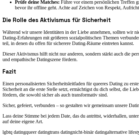
Prüfe deine Matches:
Führe vor einem persönlichen Treffen gr
bevor ihr offline geht. Achte auf Zeichen von Respekt, Aufrich
Die Rolle des Aktivismus für Sicherheit
Während wir unsere Identitäten in der Liebe annehmen, sollten wir n
Dating-Erfahrungen mit größeren sozialpolitischen Themen verbund
teil, in denen du offen für sicherere Dating-Räume eintreten kannst.
Dieser Aktivismus hilft nicht nur anderen, sondern stärkt auch die 
und empathische Datingszene fördern.
Fazit
Einen personalisierten Sicherheitsleitfaden für queeres Dating zu erst
Sicherheit an die erste Stelle setzt, ermächtigst du dich selbst, die
fördern, die sowohl sicher als auch transformativ sind.
Sicher, gefeiert, verbunden – so gestalten wir gemeinsam unsere Dat
Lass deine Stimme bei jedem Date, das du antrittst, widerhallen, unte
auf deine eigene Art.
lgbtq dating
queer dating
trans dating
nicht-binär dating
alternative lifes