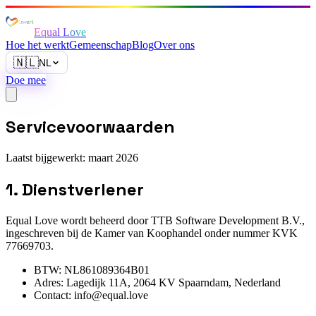
Equal Love
Hoe het werkt
Gemeenschap
Blog
Over ons
🇳🇱
NL
Doe mee
Servicevoorwaarden
Laatst bijgewerkt: maart 2026
1. Dienstverlener
Equal Love wordt beheerd door TTB Software Development B.V.,
ingeschreven bij de Kamer van Koophandel onder nummer KVK
77669703.
BTW: NL861089364B01
Adres: Lagedijk 11A, 2064 KV Spaarndam, Nederland
Contact: info@equal.love