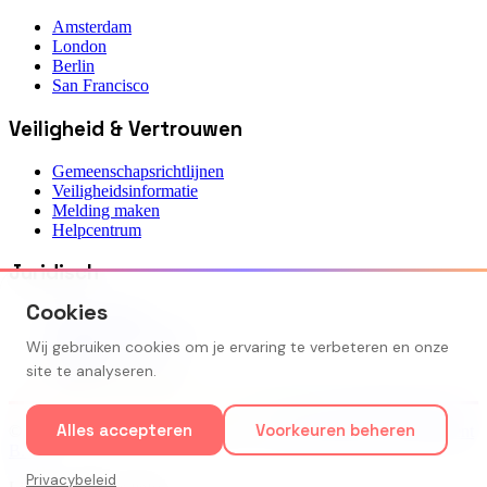
Amsterdam
London
Berlin
San Francisco
Veiligheid & Vertrouwen
Gemeenschapsrichtlijnen
Veiligheidsinformatie
Melding maken
Helpcentrum
Juridisch
Cookies
Privacybeleid
Servicevoorwaarden
Wij gebruiken cookies om je ervaring te verbeteren en onze
Contact
site te analyseren.
Cookie-instellingen
Alles accepteren
Voorkeuren beheren
©
2026
Equal Love — Onderdeel van
TTB Software Development
B.V.
Privacybeleid