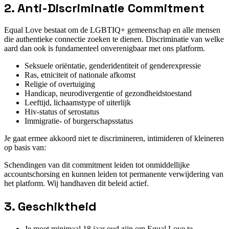
2. Anti-Discriminatie Commitment
Equal Love bestaat om de LGBTIQ+ gemeenschap en alle mensen
die authentieke connectie zoeken te dienen. Discriminatie van welke
aard dan ook is fundamenteel onverenigbaar met ons platform.
Seksuele oriëntatie, genderidentiteit of genderexpressie
Ras, etniciteit of nationale afkomst
Religie of overtuiging
Handicap, neurodivergentie of gezondheidstoestand
Leeftijd, lichaamstype of uiterlijk
Hiv-status of serostatus
Immigratie- of burgerschapsstatus
Je gaat ermee akkoord niet te discrimineren, intimideren of kleineren
op basis van:
Schendingen van dit commitment leiden tot onmiddellijke
accountschorsing en kunnen leiden tot permanente verwijdering van
het platform. Wij handhaven dit beleid actief.
3. Geschiktheid
Je moet minimaal 18 jaar oud zijn om Equal Love te