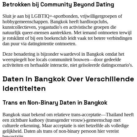
Betrokken bij Community Beyond Dating
Sluit je aan bij LGBTIQ+-sportbonden, vrijwilligergroepen of
hobbygemeenschappen. Bangkok heeft hardloopclubs,
kunstcollectieven, yogastudio's en activistische groepen die
natuurlijk queer-mensen aantrekken. Met iemand ontmoeten terwijl
je rotsklimt of bij een boekenclub leidt vaak tot betere verbindingen
dan puur via datingintentie ontmoeten.
Deze benadering is bijzonder waardevol in Bangkok omdat het
weerspiegelt hoe locals communiteit bouwen—door gedeelde
activiteiten en herhaalde interactie, niet geïsoleerde datingscenario's.
Daten in Bangkok Over Verschillende
Identiteiten
Trans en Non-Binary Daten in Bangkok
Bangkok staat bekend om relatieve trans-acceptatie—Thailand heeft
een zichtbare kathoey (transgender vrouw)-gemeenschap met
culturele erkenning. Maar acceptatie is niet hetzelfde als volledige
gelijkheid. Daten als trans of non-binary persoon hier vereist
bewustzijn.