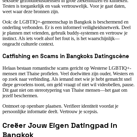
seksuele gezondheidsdiensten in grote ziekenhuizen en klinieken.
Testen is toegankelijk en vaak vertrouwelijk. Voor je gaat daten,
weet waar deze bronnen zijn.
Ook: de LGBTIQ+-gemeenschap in Bangkok is beschermend en
onderling verbonden. Er is een informeel veiligheidsnetwerk. Deel
je plannen met vrienden, gebruik buddy-systemen en vertrouw je
instinct. Als iets voelt alsof het fout is, is het waarschijnlijk—
ongeacht culturele context.
Catfishing en Scams in Bangkoks Datingscène
Helaas bestaan romantische scams gericht op Westerse LGBTIQ+-
mensen met Thaise profielen. Veel doelwitten zijn ouder, Westers en
op zoek naar verbinding. Als iemand met wie je hebt gematcht snel
diepe gevoelens toont, om geld vraagt of niet wil videobellen, pause.
Dit gaat niet om stereotypering van Thaise mensen—het gaat om
jezelf beschermen.
Ontmoet op openbare plaatsen. Verifieer identiteit voordat je
persoonlijke informatie deelt. Vertrouw je scepsis.
Creëer Jouw Eigen Datingpad in
Bangkok