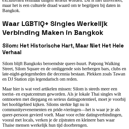
exclusiviteit eenmaal dingen serieus worden. Dit is niet universeel,
maar het is een culturele draad waard om te begrijpen bij daten in
Bangkok.
Waar LGBTIQ+ Singles Werkelijk
Verbinding Maken in Bangkok
Silom: Het Historische Hart, Maar Niet Het Hele
Verhaal
Silom blijft Bangkoks beroemdste queer-buurt. Patpong Walking
Street, Silom Square en de omliggende sois herbergen bars, clubs en
late-night-gelegenheden die decennia bestaan. Plekken zoals Tawan
en DJ Station zijn legendarisch om reden.
Maar hier is wat veel artikelen missen: Silom is steeds meer een
toerist- en expatcentrum geworden. Als je lokale Thai singles wilt
ontmoeten met diepgang en serieus datingpotentieel, moet je voorbij
het hoofdgebied kijken. Siloms sterkte ligt nu in
communityevenementen en pride-vieringen—het is waar je je als
queer-persoon gevierd voelt. Maar voor echte datingverbindingen,
vooral met locals, verken je de zijstraten en kleinere bars waar
Thaise mensen werkelijk hun tijd doorbrengen.