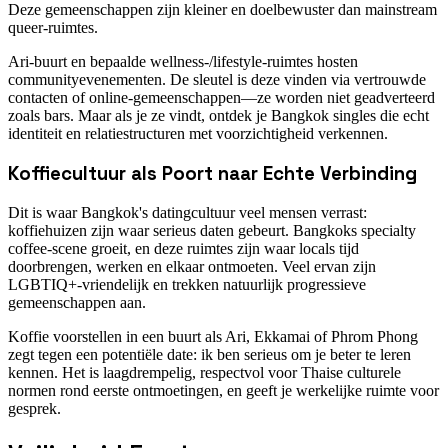
Deze gemeenschappen zijn kleiner en doelbewuster dan mainstream
queer-ruimtes.
Ari-buurt en bepaalde wellness-/lifestyle-ruimtes hosten
communityevenementen. De sleutel is deze vinden via vertrouwde
contacten of online-gemeenschappen—ze worden niet geadverteerd
zoals bars. Maar als je ze vindt, ontdek je Bangkok singles die echt
identiteit en relatiestructuren met voorzichtigheid verkennen.
Koffiecultuur als Poort naar Echte Verbinding
Dit is waar Bangkok's datingcultuur veel mensen verrast:
koffiehuizen zijn waar serieus daten gebeurt. Bangkoks specialty
coffee-scene groeit, en deze ruimtes zijn waar locals tijd
doorbrengen, werken en elkaar ontmoeten. Veel ervan zijn
LGBTIQ+-vriendelijk en trekken natuurlijk progressieve
gemeenschappen aan.
Koffie voorstellen in een buurt als Ari, Ekkamai of Phrom Phong
zegt tegen een potentiële date: ik ben serieus om je beter te leren
kennen. Het is laagdrempelig, respectvol voor Thaise culturele
normen rond eerste ontmoetingen, en geeft je werkelijke ruimte voor
gesprek.