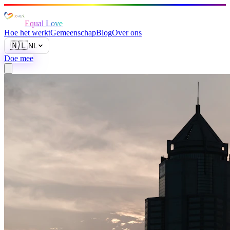
Equal Love
Hoe het werkt
Gemeenschap
Blog
Over ons
🇳🇱
NL
Doe mee