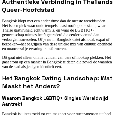
Authentieke Verbinding in Thailands
Queer-Hoofdstad
Bangkok klopt met een ander ritme dan de meeste wereldsteden.
Het is een plek waar oude tempels naast rooftopbars staan, waar
Thaise gastvrijheid echt warm is, en waar de LGBTIQ+-
gemeenschap ruimtes heeft gecreëerd die eerder vierend dan
verborgen aanvoelen. Of je nu in Bangkok datet als local, expat of
bezoeker—het begrijpen van deze unieke mix van cultuur, openheid
en nuance zal je ervaring transformeren.
Dit gaat niet alleen om het vinden van bars of hookup-plekken. Het
gaat erom op een manier in Bangkok te daten die zowel de waarden
van de stad als je eigen identiteit eert.
Het Bangkok Dating Landschap: Wat
Maakt het Anders?
Waarom Bangkok LGBTIQ+ Singles Wereldwijd
Aantrekt
Bangkok is uitgegroeid tot een magneet voor queer-mensen uit heel