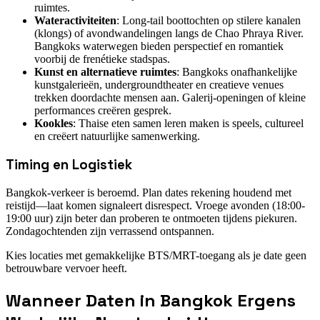
ruimtes.
Wateractiviteiten
: Long-tail boottochten op stilere kanalen
(klongs) of avondwandelingen langs de Chao Phraya River.
Bangkoks waterwegen bieden perspectief en romantiek
voorbij de frenétieke stadspas.
Kunst en alternatieve ruimtes
: Bangkoks onafhankelijke
kunstgalerieën, undergroundtheater en creatieve venues
trekken doordachte mensen aan. Galerij-openingen of kleine
performances creëren gesprek.
Kookles
: Thaise eten samen leren maken is speels, cultureel
en creëert natuurlijke samenwerking.
Timing en Logistiek
Bangkok-verkeer is beroemd. Plan dates rekening houdend met
reistijd—laat komen signaleert disrespect. Vroege avonden (18:00-
19:00 uur) zijn beter dan proberen te ontmoeten tijdens piekuren.
Zondagochtenden zijn verrassend ontspannen.
Kies locaties met gemakkelijke BTS/MRT-toegang als je date geen
betrouwbare vervoer heeft.
Wanneer Daten in Bangkok Ergens