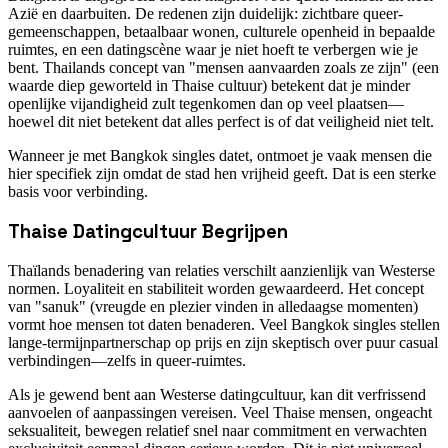
Azië en daarbuiten. De redenen zijn duidelijk: zichtbare queer-
gemeenschappen, betaalbaar wonen, culturele openheid in bepaalde
ruimtes, en een datingscène waar je niet hoeft te verbergen wie je
bent. Thailands concept van "mensen aanvaarden zoals ze zijn" (een
waarde diep geworteld in Thaise cultuur) betekent dat je minder
openlijke vijandigheid zult tegenkomen dan op veel plaatsen—
hoewel dit niet betekent dat alles perfect is of dat veiligheid niet telt.
Wanneer je met Bangkok singles datet, ontmoet je vaak mensen die
hier specifiek zijn omdat de stad hen vrijheid geeft. Dat is een sterke
basis voor verbinding.
Thaise Datingcultuur Begrijpen
Thaïlands benadering van relaties verschilt aanzienlijk van Westerse
normen. Loyaliteit en stabiliteit worden gewaardeerd. Het concept
van "sanuk" (vreugde en plezier vinden in alledaagse momenten)
vormt hoe mensen tot daten benaderen. Veel Bangkok singles stellen
lange-termijnpartnerschap op prijs en zijn skeptisch over puur casual
verbindingen—zelfs in queer-ruimtes.
Als je gewend bent aan Westerse datingcultuur, kan dit verfrissend
aanvoelen of aanpassingen vereisen. Veel Thaise mensen, ongeacht
seksualiteit, bewegen relatief snel naar commitment en verwachten