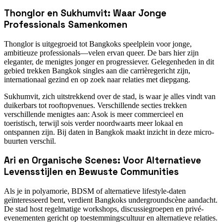
Thonglor en Sukhumvit: Waar Jonge
Professionals Samenkomen
Thonglor is uitgegroeid tot Bangkoks speelplein voor jonge,
ambitieuze professionals—velen ervan queer. De bars hier zijn
eleganter, de menigtes jonger en progressiever. Gelegenheden in dit
gebied trekken Bangkok singles aan die carrièregericht zijn,
internationaal gezind en op zoek naar relaties met diepgang.
Sukhumvit, zich uitstrekkend over de stad, is waar je alles vindt van
duikerbars tot rooftopvenues. Verschillende secties trekken
verschillende menigtes aan: Asok is meer commercieel en
toeristisch, terwijl sois verder noordwaarts meer lokaal en
ontspannen zijn. Bij daten in Bangkok maakt inzicht in deze micro-
buurten verschil.
Ari en Organische Scenes: Voor Alternatieve
Levensstijlen en Bewuste Communities
Als je in polyamorie, BDSM of alternatieve lifestyle-daten
geïnteresseerd bent, verdient Bangkoks undergroundscène aandacht.
De stad host regelmatige workshops, discussiegroepen en privé-
evenementen gericht op toestemmingscultuur en alternatieve relaties.