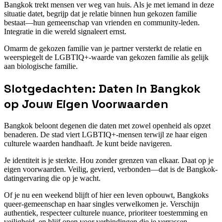
Bangkok trekt mensen ver weg van huis. Als je met iemand in deze
situatie datet, begrijp dat je relatie binnen hun gekozen familie
bestaat—hun gemeenschap van vrienden en community-leden.
Integratie in die wereld signaleert ernst.
Omarm de gekozen familie van je partner versterkt de relatie en
weerspiegelt de LGBTIQ+-waarde van gekozen familie als gelijk
aan biologische familie.
Slotgedachten: Daten in Bangkok
op Jouw Eigen Voorwaarden
Bangkok beloont degenen die daten met zowel openheid als opzet
benaderen. De stad viert LGBTIQ+-mensen terwijl ze haar eigen
culturele waarden handhaaft. Je kunt beide navigeren.
Je identiteit is je sterkte. Hou zonder grenzen van elkaar. Daat op je
eigen voorwaarden. Veilig, gevierd, verbonden—dat is de Bangkok-
datingervaring die op je wacht.
Of je nu een weekend blijft of hier een leven opbouwt, Bangkoks
queer-gemeenschap en haar singles verwelkomen je. Verschijn
authentiek, respecteer culturele nuance, prioriteer toestemming en
veiligheid, en blijf open voor verbindingen die je verrassen.