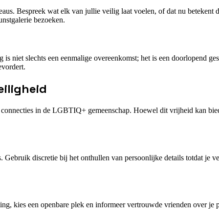
aus. Bespreek wat elk van jullie veilig laat voelen, of dat nu betekent 
 kunstgalerie bezoeken.
is niet slechts een eenmalige overeenkomst; het is een doorlopend gesp
evordert.
eiligheid
r connecties in de LGBTIQ+ gemeenschap. Hoewel dit vrijheid kan biede
s. Gebruik discretie bij het onthullen van persoonlijke details totdat je
ng, kies een openbare plek en informeer vertrouwde vrienden over je pl