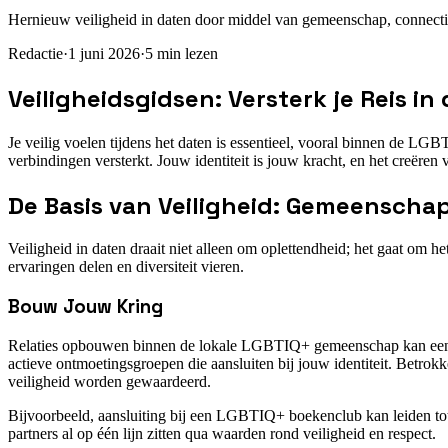
Hernieuw veiligheid in daten door middel van gemeenschap, connectie 
Redactie
·
1 juni 2026
·
5
min lezen
Veiligheidsgidsen: Versterk je Reis i
Je veilig voelen tijdens het daten is essentieel, vooral binnen de LG
verbindingen versterkt. Jouw identiteit is jouw kracht, en het creëren v
De Basis van Veiligheid: Gemeenscha
Veiligheid in daten draait niet alleen om oplettendheid; het gaat om h
ervaringen delen en diversiteit vieren.
Bouw Jouw Kring
Relaties opbouwen binnen de lokale LGBTIQ+ gemeenschap kan een st
actieve ontmoetingsgroepen die aansluiten bij jouw identiteit. Betro
veiligheid worden gewaardeerd.
Bijvoorbeeld, aansluiting bij een LGBTIQ+ boekenclub kan leiden tot
partners al op één lijn zitten qua waarden rond veiligheid en respect.