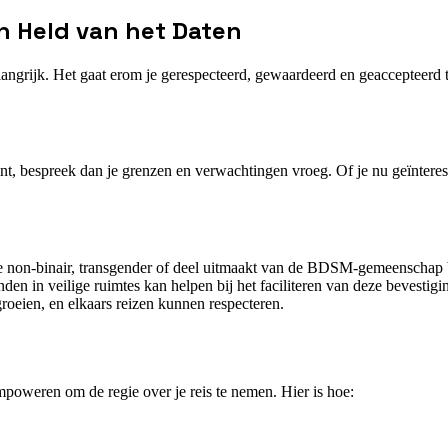
n Held van het Daten
belangrijk. Het gaat erom je gerespecteerd, gewaardeerd en geaccepteerd
int, bespreek dan je grenzen en verwachtingen vroeg. Of je nu geïnteres
s je non-binair, transgender of deel uitmaakt van de BDSM-gemeenschap be
en in veilige ruimtes kan helpen bij het faciliteren van deze bevestig
roeien, en elkaars reizen kunnen respecteren.
 empoweren om de regie over je reis te nemen. Hier is hoe: