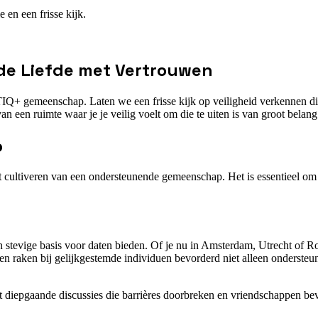
en een frisse kijk.
n de Liefde met Vertrouwen
BTIQ+ gemeenschap. Laten we een frisse kijk op veiligheid verkennen di
an een ruimte waar je je veilig voelt om die te uiten is van groot belang
p
et cultiveren van een ondersteunende gemeenschap. Het is essentieel om 
evige basis voor daten bieden. Of je nu in Amsterdam, Utrecht of Ro
kken raken bij gelijkgestemde individuen bevorderd niet alleen onderst
 diepgaande discussies die barrières doorbreken en vriendschappen bev