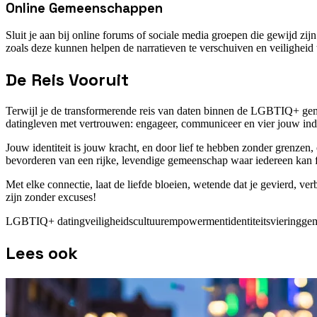
Online Gemeenschappen
Sluit je aan bij online forums of sociale media groepen die gewijd z
zoals deze kunnen helpen de narratieven te verschuiven en veiligheid t
De Reis Vooruit
Terwijl je de transformerende reis van daten binnen de LGBTIQ+ gem
datingleven met vertrouwen: engageer, communiceer en vier jouw indi
Jouw identiteit is jouw kracht, en door lief te hebben zonder grenze
bevorderen van een rijke, levendige gemeenschap waar iedereen kan f
Met elke connectie, laat de liefde bloeien, wetende dat je gevierd, verb
zijn zonder excuses!
LGBTIQ+ dating
veiligheidscultuur
empowerment
identiteitsviering
gem
Lees ook