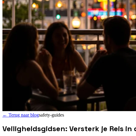
←
Terug naar blog
safety-guides
Veiligheidsgidsen: Versterk je Reis i