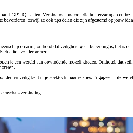
ijn aan LGBTIQ+ daten. Verbind met anderen die hun ervaringen en inzi
e bevorderen, terwijl ze ook tips delen die zijn afgestemd op jouw identi
eenschap omarmt, onthoud dat veiligheid geen beperking is; het is e
vidualiteit zonder grenzen.
n, open je een wereld van opwindende mogelijkheden. Onthoud, dat veil
loreren.
onden en veilig bent in je zoektocht naar relaties. Engageer in de wereld 
eenschapsverbinding