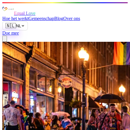
Equal Love
Hoe het werkt
Gemeenschap
Blog
Over ons
🇳🇱
NL
Doe mee