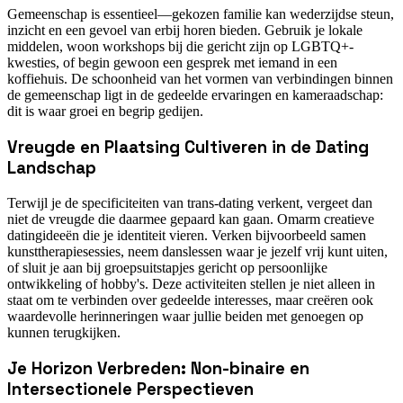
Gemeenschap is essentieel—gekozen familie kan wederzijdse steun,
inzicht en een gevoel van erbij horen bieden. Gebruik je lokale
middelen, woon workshops bij die gericht zijn op LGBTQ+-
kwesties, of begin gewoon een gesprek met iemand in een
koffiehuis. De schoonheid van het vormen van verbindingen binnen
de gemeenschap ligt in de gedeelde ervaringen en kameraadschap:
dit is waar groei en begrip gedijen.
Vreugde en Plaatsing Cultiveren in de Dating
Landschap
Terwijl je de specificiteiten van trans-dating verkent, vergeet dan
niet de vreugde die daarmee gepaard kan gaan. Omarm creatieve
datingideeën die je identiteit vieren. Verken bijvoorbeeld samen
kunsttherapiesessies, neem danslessen waar je jezelf vrij kunt uiten,
of sluit je aan bij groepsuitstapjes gericht op persoonlijke
ontwikkeling of hobby's. Deze activiteiten stellen je niet alleen in
staat om te verbinden over gedeelde interesses, maar creëren ook
waardevolle herinneringen waar jullie beiden met genoegen op
kunnen terugkijken.
Je Horizon Verbreden: Non-binaire en
Intersectionele Perspectieven