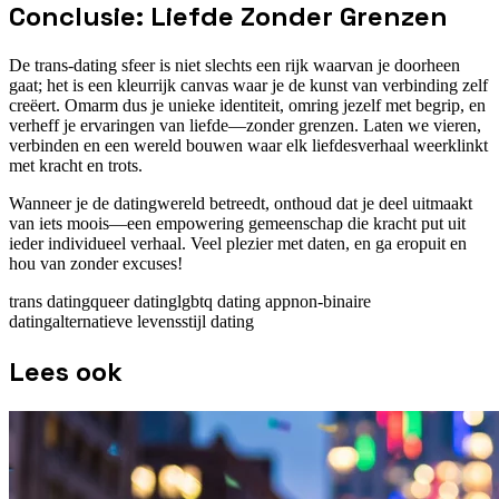
Conclusie: Liefde Zonder Grenzen
De trans-dating sfeer is niet slechts een rijk waarvan je doorheen
gaat; het is een kleurrijk canvas waar je de kunst van verbinding zelf
creëert. Omarm dus je unieke identiteit, omring jezelf met begrip, en
verheff je ervaringen van liefde—zonder grenzen. Laten we vieren,
verbinden en een wereld bouwen waar elk liefdesverhaal weerklinkt
met kracht en trots.
Wanneer je de datingwereld betreedt, onthoud dat je deel uitmaakt
van iets moois—een empowering gemeenschap die kracht put uit
ieder individueel verhaal. Veel plezier met daten, en ga eropuit en
hou van zonder excuses!
trans dating
queer dating
lgbtq dating app
non-binaire
dating
alternatieve levensstijl dating
Lees ook