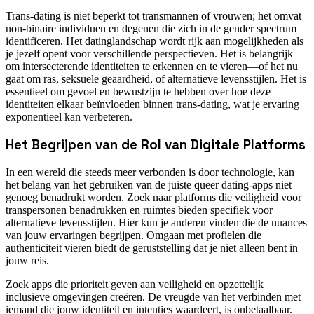
Trans-dating is niet beperkt tot transmannen of vrouwen; het omvat
non-binaire individuen en degenen die zich in de gender spectrum
identificeren. Het datinglandschap wordt rijk aan mogelijkheden als
je jezelf opent voor verschillende perspectieven. Het is belangrijk
om intersecterende identiteiten te erkennen en te vieren—of het nu
gaat om ras, seksuele geaardheid, of alternatieve levensstijlen. Het is
essentieel om gevoel en bewustzijn te hebben over hoe deze
identiteiten elkaar beïnvloeden binnen trans-dating, wat je ervaring
exponentieel kan verbeteren.
Het Begrijpen van de Rol van Digitale Platforms
In een wereld die steeds meer verbonden is door technologie, kan
het belang van het gebruiken van de juiste queer dating-apps niet
genoeg benadrukt worden. Zoek naar platforms die veiligheid voor
transpersonen benadrukken en ruimtes bieden specifiek voor
alternatieve levensstijlen. Hier kun je anderen vinden die de nuances
van jouw ervaringen begrijpen. Omgaan met profielen die
authenticiteit vieren biedt de geruststelling dat je niet alleen bent in
jouw reis.
Zoek apps die prioriteit geven aan veiligheid en opzettelijk
inclusieve omgevingen creëren. De vreugde van het verbinden met
iemand die jouw identiteit en intenties waardeert, is onbetaalbaar.