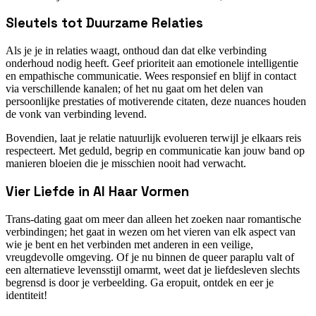
Sleutels tot Duurzame Relaties
Als je je in relaties waagt, onthoud dan dat elke verbinding
onderhoud nodig heeft. Geef prioriteit aan emotionele intelligentie
en empathische communicatie. Wees responsief en blijf in contact
via verschillende kanalen; of het nu gaat om het delen van
persoonlijke prestaties of motiverende citaten, deze nuances houden
de vonk van verbinding levend.
Bovendien, laat je relatie natuurlijk evolueren terwijl je elkaars reis
respecteert. Met geduld, begrip en communicatie kan jouw band op
manieren bloeien die je misschien nooit had verwacht.
Vier Liefde in Al Haar Vormen
Trans-dating gaat om meer dan alleen het zoeken naar romantische
verbindingen; het gaat in wezen om het vieren van elk aspect van
wie je bent en het verbinden met anderen in een veilige,
vreugdevolle omgeving. Of je nu binnen de queer paraplu valt of
een alternatieve levensstijl omarmt, weet dat je liefdesleven slechts
begrensd is door je verbeelding. Ga eropuit, ontdek en eer je
identiteit!