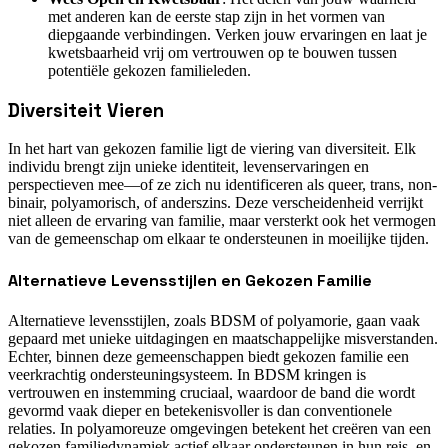
met anderen kan de eerste stap zijn in het vormen van
diepgaande verbindingen. Verken jouw ervaringen en laat je
kwetsbaarheid vrij om vertrouwen op te bouwen tussen
potentiële gekozen familieleden.
Diversiteit Vieren
In het hart van gekozen familie ligt de viering van diversiteit. Elk
individu brengt zijn unieke identiteit, levenservaringen en
perspectieven mee—of ze zich nu identificeren als queer, trans, non-
binair, polyamorisch, of anderszins. Deze verscheidenheid verrijkt
niet alleen de ervaring van familie, maar versterkt ook het vermogen
van de gemeenschap om elkaar te ondersteunen in moeilijke tijden.
Alternatieve Levensstijlen en Gekozen Familie
Alternatieve levensstijlen, zoals BDSM of polyamorie, gaan vaak
gepaard met unieke uitdagingen en maatschappelijke misverstanden.
Echter, binnen deze gemeenschappen biedt gekozen familie een
veerkrachtig ondersteuningsysteem. In BDSM kringen is
vertrouwen en instemming cruciaal, waardoor de band die wordt
gevormd vaak dieper en betekenisvoller is dan conventionele
relaties. In polyamoreuze omgevingen betekent het creëren van een
gekozen familiedynamiek actief elkaar ondersteunen in hun reis, en