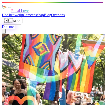
Equal Love
Hoe het werkt
Gemeenschap
Blog
Over ons
🇳🇱
NL
Doe mee