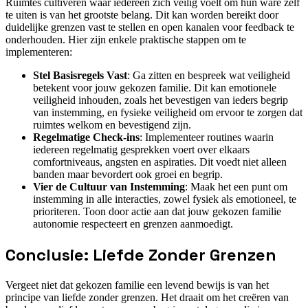
Ruimtes cultiveren waar iedereen zich veilig voelt om hun ware zelf
te uiten is van het grootste belang. Dit kan worden bereikt door
duidelijke grenzen vast te stellen en open kanalen voor feedback te
onderhouden. Hier zijn enkele praktische stappen om te
implementeren:
Stel Basisregels Vast
: Ga zitten en bespreek wat veiligheid
betekent voor jouw gekozen familie. Dit kan emotionele
veiligheid inhouden, zoals het bevestigen van ieders begrip
van instemming, en fysieke veiligheid om ervoor te zorgen dat
ruimtes welkom en bevestigend zijn.
Regelmatige Check-ins
: Implementeer routines waarin
iedereen regelmatig gesprekken voert over elkaars
comfortniveaus, angsten en aspiraties. Dit voedt niet alleen
banden maar bevordert ook groei en begrip.
Vier de Cultuur van Instemming
: Maak het een punt om
instemming in alle interacties, zowel fysiek als emotioneel, te
prioriteren. Toon door actie aan dat jouw gekozen familie
autonomie respecteert en grenzen aanmoedigt.
Conclusie: Liefde Zonder Grenzen
Vergeet niet dat gekozen familie een levend bewijs is van het
principe van liefde zonder grenzen. Het draait om het creëren van