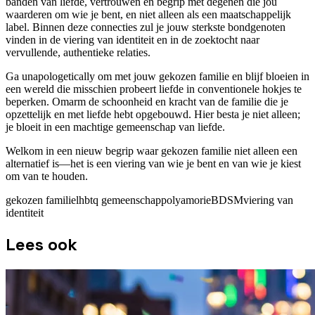
banden van liefde, vertrouwen en begrip met degenen die jou
waarderen om wie je bent, en niet alleen als een maatschappelijk
label. Binnen deze connecties zul je jouw sterkste bondgenoten
vinden in de viering van identiteit en in de zoektocht naar
vervullende, authentieke relaties.
Ga unapologetically om met jouw gekozen familie en blijf bloeien in
een wereld die misschien probeert liefde in conventionele hokjes te
beperken. Omarm de schoonheid en kracht van de familie die je
opzettelijk en met liefde hebt opgebouwd. Hier besta je niet alleen;
je bloeit in een machtige gemeenschap van liefde.
Welkom in een nieuw begrip waar gekozen familie niet alleen een
alternatief is—het is een viering van wie je bent en van wie je kiest
om van te houden.
gekozen familie
lhbtq gemeenschap
polyamorie
BDSM
viering van
identiteit
Lees ook