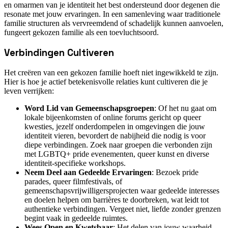
en omarmen van je identiteit het best ondersteund door degenen die
resonate met jouw ervaringen. In een samenleving waar traditionele
familie structuren als vervreemdend of schadelijk kunnen aanvoelen,
fungeert gekozen familie als een toevluchtsoord.
Verbindingen Cultiveren
Het creëren van een gekozen familie hoeft niet ingewikkeld te zijn.
Hier is hoe je actief betekenisvolle relaties kunt cultiveren die je
leven verrijken:
Word Lid van Gemeenschapsgroepen
: Of het nu gaat om
lokale bijeenkomsten of online forums gericht op queer
kwesties, jezelf onderdompelen in omgevingen die jouw
identiteit vieren, bevordert de nabijheid die nodig is voor
diepe verbindingen. Zoek naar groepen die verbonden zijn
met LGBTQ+ pride evenementen, queer kunst en diverse
identiteit-specifieke workshops.
Neem Deel aan Gedeelde Ervaringen
: Bezoek pride
parades, queer filmfestivals, of
gemeenschapsvrijwilligersprojecten waar gedeelde interesses
en doelen helpen om barrières te doorbreken, wat leidt tot
authentieke verbindingen. Vergeet niet, liefde zonder grenzen
begint vaak in gedeelde ruimtes.
Wees Open en Kwetsbaar
: Het delen van jouw waarheid