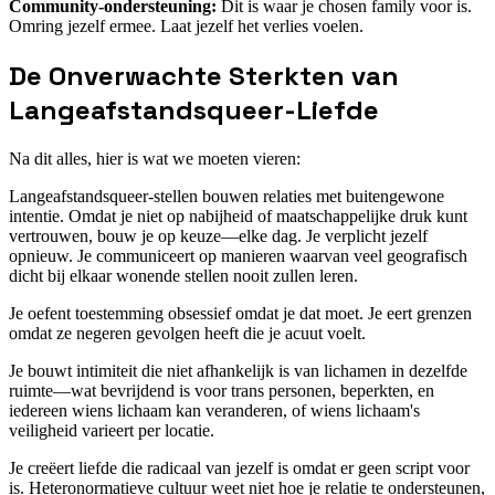
Community-ondersteuning:
Dit is waar je chosen family voor is.
Omring jezelf ermee. Laat jezelf het verlies voelen.
De Onverwachte Sterkten van
Langeafstandsqueer-Liefde
Na dit alles, hier is wat we moeten vieren:
Langeafstandsqueer-stellen bouwen relaties met buitengewone
intentie. Omdat je niet op nabijheid of maatschappelijke druk kunt
vertrouwen, bouw je op keuze—elke dag. Je verplicht jezelf
opnieuw. Je communiceert op manieren waarvan veel geografisch
dicht bij elkaar wonende stellen nooit zullen leren.
Je oefent toestemming obsessief omdat je dat moet. Je eert grenzen
omdat ze negeren gevolgen heeft die je acuut voelt.
Je bouwt intimiteit die niet afhankelijk is van lichamen in dezelfde
ruimte—wat bevrijdend is voor trans personen, beperkten, en
iedereen wiens lichaam kan veranderen, of wiens lichaam's
veiligheid varieert per locatie.
Je creëert liefde die radicaal van jezelf is omdat er geen script voor
is. Heteronormatieve cultuur weet niet hoe je relatie te ondersteunen,