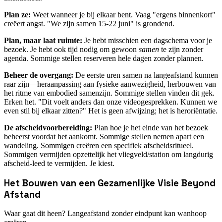
Plan ze:
Weet wanneer je bij elkaar bent. Vaag "ergens binnenkort"
creëert angst. "We zijn samen 15-22 juni" is grondend.
Plan, maar laat ruimte:
Je hebt misschien een dagschema voor je
bezoek. Je hebt ook tijd nodig om gewoon
samen
te zijn zonder
agenda. Sommige stellen reserveren hele dagen zonder plannen.
Beheer de overgang:
De eerste uren samen na langeafstand kunnen
raar zijn—heraanpassing aan fysieke aanwezigheid, herbouwen van
het ritme van embodied samenzijn. Sommige stellen vinden dit gek.
Erken het. "Dit voelt anders dan onze videogesprekken. Kunnen we
even stil bij elkaar zitten?" Het is geen afwijzing; het is heroriëntatie.
De afscheidvoorbereiding:
Plan hoe je het einde van het bezoek
beheerst voordat het aankomt. Sommige stellen nemen apart een
wandeling. Sommigen creëren een specifiek afscheidsritueel.
Sommigen vermijden opzettelijk het vliegveld/station om langdurig
afscheid-leed te vermijden. Je kiest.
Het Bouwen van een Gezamenlijke Visie Beyond
Afstand
Waar gaat dit heen? Langeafstand zonder eindpunt kan wanhoop