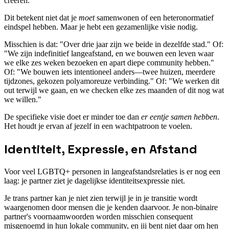
creëren.
Dit betekent niet dat je
moet
samenwonen of een heteronormatief
eindspel hebben. Maar je hebt een gezamenlijke visie nodig.
Misschien is dat: "Over drie jaar zijn we beide in dezelfde stad." Of:
"We zijn indefinitief langeafstand, en we bouwen een leven waar
we elke zes weken bezoeken en apart diepe community hebben."
Of: "We bouwen iets intentioneel anders—twee huizen, meerdere
tijdzones, gekozen polyamoreuze verbinding." Of: "We werken dit
out terwijl we gaan, en we checken elke zes maanden of dit nog wat
we willen."
De specifieke visie doet er minder toe dan
er eentje samen hebben
.
Het houdt je ervan af jezelf in een wachtpatroon te voelen.
Identiteit, Expressie, en Afstand
Voor veel LGBTQ+ personen in langeafstandsrelaties is er nog een
laag: je partner ziet je dagelijkse identiteitsexpressie niet.
Je trans partner kan je niet zien terwijl je in je transitie wordt
waargenomen door mensen die je kenden daarvoor. Je non-binaire
partner's voornaamwoorden worden misschien consequent
misgenoemd in hun lokale community, en jij bent niet daar om hen