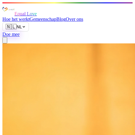
Equal Love
Hoe het werkt
Gemeenschap
Blog
Over ons
🇳🇱
NL
Doe mee