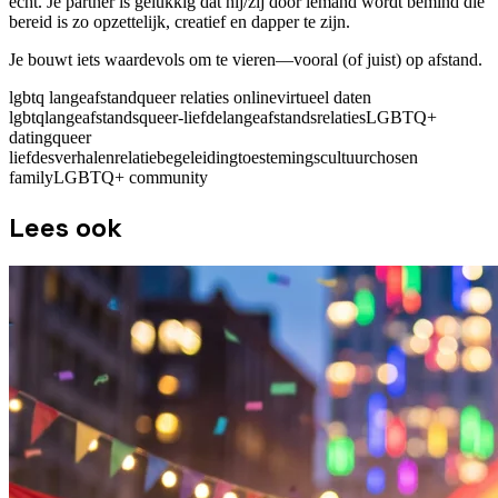
echt. Je partner is gelukkig dat hij/zij door iemand wordt bemind die
bereid is zo opzettelijk, creatief en dapper te zijn.
Je bouwt iets waardevols om te vieren—vooral (of juist) op afstand.
lgbtq langeafstand
queer relaties online
virtueel daten
lgbtq
langeafstandsqueer-liefde
langeafstandsrelaties
LGBTQ+
dating
queer
liefdesverhalen
relatiebegeleiding
toestemingscultuur
chosen
family
LGBTQ+ community
Lees ook