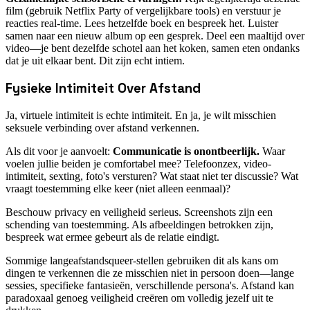
film (gebruik Netflix Party of vergelijkbare tools) en verstuur je
reacties real-time. Lees hetzelfde boek en bespreek het. Luister
samen naar een nieuw album op een gesprek. Deel een maaltijd over
video—je bent dezelfde schotel aan het koken, samen eten ondanks
dat je uit elkaar bent. Dit zijn echt intiem.
Fysieke Intimiteit Over Afstand
Ja, virtuele intimiteit is echte intimiteit. En ja, je wilt misschien
seksuele verbinding over afstand verkennen.
Als dit voor je aanvoelt:
Communicatie is onontbeerlijk.
Waar
voelen jullie beiden je comfortabel mee? Telefoonzex, video-
intimiteit, sexting, foto's versturen? Wat staat niet ter discussie? Wat
vraagt toestemming elke keer (niet alleen eenmaal)?
Beschouw privacy en veiligheid serieus. Screenshots zijn een
schending van toestemming. Als afbeeldingen betrokken zijn,
bespreek wat ermee gebeurt als de relatie eindigt.
Sommige langeafstandsqueer-stellen gebruiken dit als kans om
dingen te verkennen die ze misschien niet in persoon doen—lange
sessies, specifieke fantasieën, verschillende persona's. Afstand kan
paradoxaal genoeg veiligheid creëren om volledig jezelf uit te