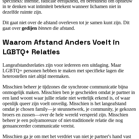
specifieks: intentie, radicale eerlijkheid, en bereidheid om opnieuw
in te denken wat intimiteit betekent wanneer lichamen niet in
dezelfde ruimte zijn.
Dit gaat niet over de afstand overleven tot je samen kunt zijn. Dit
gaat over
gedijen
binnen
die afstand.
Waarom Afstand Anders Voelt in
LGBTQ+ Relaties
Langeafstandsrelaties zijn voor iedereen een uitdaging. Maar
LGBTQ+ personen hebben te maken met specifieke lagen die
heterostellen niet altijd meemaken.
Misschien beheer je tijdzones die synchrone communicatie bijna
onmogelijk maken. Misschien ben je gescheiden omdat je partner in
een land woont waar jullie relatie niet wettelijk erkend is, of waar
openlijk queer zijn voelt onveilig. Misschien is het langeafstand
omdat je chosen family—je steunnetwerk, je community, je gekozen
broers en zussen—over de hele wereld verspreid zijn. Misschien
beheer je een polyamoreuze of niet-traditionele relatie die nog
genuanceerder communicatie vereist.
Misschien ga je om met het verdriet van niet je partner's hand vast