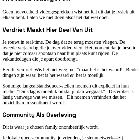
Geen hoeveelheid videogesprekken wist het feit uit dat je fysiek uit
elkaar bent. Laten we niet doen alsof het dat wel doet.
Verdriet Maakt Hier Deel Van Uit
Je rouwt in real-time. De dag dat ze terug moesten vliegen. De
tweede verjaardag die je over video viert. Het moment dat je besefte
dat je niet zomaar spontaan naar hun plaats kunt rijden. De
vakantiedagen die je apart doorbrengt.
Eer dit verdriet. Wis het niet weg met "maar het is het waard!" Beide
dingen zijn waar: het is het waard
en
het is moeilijk.
Sommige langeafstandsqueer-stellen noemen dit expliciet in hun
relatie. "Dinsdag is moeilijk omdat jij dan weggaat." "December is
lastig vanwege wat we missen." Dit noemen verhindert dat het
onzichtbare ressentiment wordt.
Community Als Overleving
Dit is waar je chosen family onontbeerlijk wordt.
Je lokale queer-community, je vrienden, je steunnetwerk—zij