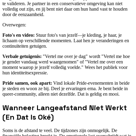
te valideren. Je partner in een conservatieve omgeving kan niet
volledig out zijn, en jij bent niet daar om hun hand vast te houden
door de eenzaamheid.
Overwegen:
Foto's en video:
Stuur foto's van jezelf—je kleding, je haar, je
lichaam op verschillende momenten. Laat hen je veranderingen en
continuïteiten getuigen.
Verbale getuigenis:
"Vertel me over je dag" wordt "Vertel me hoe
je gender vandaag werd waargenomen" of "Vertel me over een
moment waarop je jezelf volledig voelde." Wees het publiek voor
hun identiteitsexpressie.
Pride samen, ook apart:
Vind lokale Pride-evenementen in beide
je steden en woon ze bij. Deel je ervaringen erna. Je bent beide in
queer-community, alleen niet dezelfde. Dat is geldig en mooi.
Wanneer Langeafstand Niet Werkt
(En Dat Is Oké)
Soms is de afstand te veel. De tijdzones zijn onmogelijk. De
financiële belasting breekt je. De emotionele last overschrijdt wat je