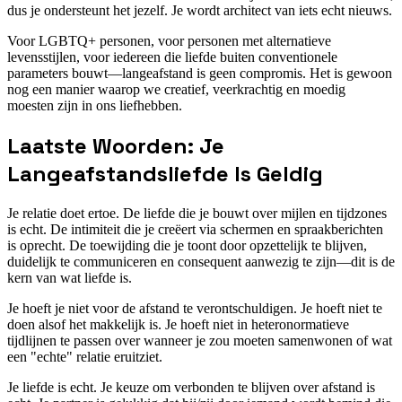
dus je ondersteunt het jezelf. Je wordt architect van iets echt nieuws.
Voor LGBTQ+ personen, voor personen met alternatieve
levensstijlen, voor iedereen die liefde buiten conventionele
parameters bouwt—langeafstand is geen compromis. Het is gewoon
nog een manier waarop we creatief, veerkrachtig en moedig
moesten zijn in ons liefhebben.
Laatste Woorden: Je
Langeafstandsliefde Is Geldig
Je relatie doet ertoe. De liefde die je bouwt over mijlen en tijdzones
is echt. De intimiteit die je creëert via schermen en spraakberichten
is oprecht. De toewijding die je toont door opzettelijk te blijven,
duidelijk te communiceren en consequent aanwezig te zijn—dit is de
kern van wat liefde is.
Je hoeft je niet voor de afstand te verontschuldigen. Je hoeft niet te
doen alsof het makkelijk is. Je hoeft niet in heteronormatieve
tijdlijnen te passen over wanneer je zou moeten samenwonen of wat
een "echte" relatie eruitziet.
Je liefde is echt. Je keuze om verbonden te blijven over afstand is