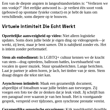
Een van de diepste angsten in langeafstandsrelaties is: "Verliezen we
ons vonkje?" Het eerlijke antwoord is—je verliest één soort vonk
(gebouwd op spontane fysieke contact) en je hebt de kans om
verschillende, soms diepere op te bouwen.
Virtuele Intimiteit Die Echt Werkt
Opzettelijke aanwezigheid op video:
Niet alleen logistieke
updates. Soms doen jullie beide je eigen ding op videogesprek—je
werkt, zij leest, maar je bent
samen
. Dit is nabijheid zonder eis. Het
is intiem zonder performatief.
Stem als embodiment:
In LGBTQ+ cultuur kennen we de kracht
van stem—drag optredens, ballroom battles, kwetsbaarheid van
vocalen in queer muziek. Stuur spraakberichten. Lange berichten.
Laat je partner je adem horen, je lach, het timbre van je stem. Stem
draagt dingen die tekst niet kan.
Asynchroon intimiteit:
Maak een gezamenlijk document,
afspeellijst of fotoalbum waar jullie beiden aan toevoegen. Zij
voegen een foto toe die ze denken dat je leuk vindt. Jij schrijft hun
een paragraaf over waarom je van hen houdt. Het is voortgaande
gesprek, verspreid over tijdzones, geen synchrone prestatie vereist.
Gezamenlijke sensorische ervaringen:
Kijk tegelijkertijd dezelfde