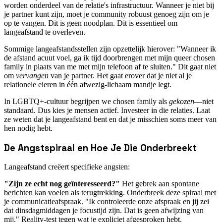
worden onderdeel van de relatie's infrastructuur. Wanneer je niet bij
je partner kunt zijn, moet je community robuust genoeg zijn om je
op te vangen. Dit is geen noodplan. Dit is essentieel om
langeafstand te overleven.
Sommige langeafstandsstellen zijn opzettelijk hierover: "Wanneer ik
de afstand acuut voel, ga ik tijd doorbrengen met mijn queer chosen
family in plaats van me met mijn telefoon af te sluiten." Dit gaat niet
om
vervangen
van je partner. Het gaat erover dat je niet al je
relationele eieren in één afwezig-lichaam mandje legt.
In LGBTQ+-cultuur begrijpen we chosen family als
gekozen
—niet
standaard. Dus kies je mensen actief. Investeer in die relaties. Laat
ze weten dat je langeafstand bent en dat je misschien soms meer van
hen nodig hebt.
De Angstspiraal en Hoe Je Die Onderbreekt
Langeafstand creëert specifieke angsten:
"Zijn ze echt nog geïnteresseerd?"
Het gebrek aan spontane
berichten kan voelen als terugtrekking. Onderbreek deze spiraal met
je communicatieafspraak. "Ik controleerde onze afspraak en jij zei
dat dinsdagmiddagen je focustijd zijn. Dat is geen afwijzing van
mij." Reality-test tegen wat je expliciet afgesproken hebt.