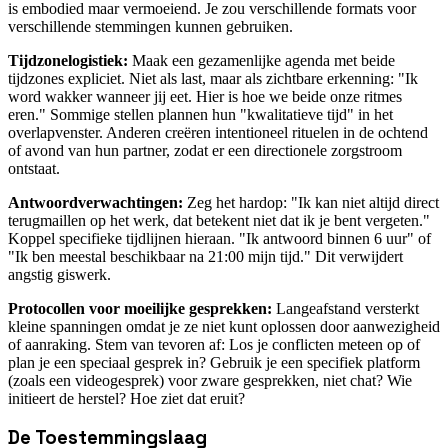
is embodied maar vermoeiend. Je zou verschillende formats voor
verschillende stemmingen kunnen gebruiken.
Tijdzonelogistiek:
Maak een gezamenlijke agenda met beide
tijdzones expliciet. Niet als last, maar als zichtbare erkenning: "Ik
word wakker wanneer jij eet. Hier is hoe we beide onze ritmes
eren." Sommige stellen plannen hun "kwalitatieve tijd" in het
overlapvenster. Anderen creëren intentioneel rituelen in de ochtend
of avond van hun partner, zodat er een directionele zorgstroom
ontstaat.
Antwoordverwachtingen:
Zeg het hardop: "Ik kan niet altijd direct
terugmaillen op het werk, dat betekent niet dat ik je bent vergeten."
Koppel specifieke tijdlijnen hieraan. "Ik antwoord binnen 6 uur" of
"Ik ben meestal beschikbaar na 21:00 mijn tijd." Dit verwijdert
angstig giswerk.
Protocollen voor moeilijke gesprekken:
Langeafstand versterkt
kleine spanningen omdat je ze niet kunt oplossen door aanwezigheid
of aanraking. Stem van tevoren af: Los je conflicten meteen op of
plan je een speciaal gesprek in? Gebruik je een specifiek platform
(zoals een videogesprek) voor zware gesprekken, niet chat? Wie
initieert de herstel? Hoe ziet dat eruit?
De Toestemmingslaag