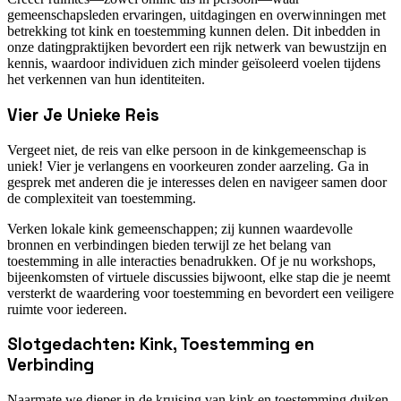
gemeenschapsleden ervaringen, uitdagingen en overwinningen met
betrekking tot kink en toestemming kunnen delen. Dit inbedden in
onze datingpraktijken bevordert een rijk netwerk van bewustzijn en
kennis, waardoor individuen zich minder geïsoleerd voelen tijdens
het verkennen van hun identiteiten.
Vier Je Unieke Reis
Vergeet niet, de reis van elke persoon in de kinkgemeenschap is
uniek! Vier je verlangens en voorkeuren zonder aarzeling. Ga in
gesprek met anderen die je interesses delen en navigeer samen door
de complexiteit van toestemming.
Verken lokale kink gemeenschappen; zij kunnen waardevolle
bronnen en verbindingen bieden terwijl ze het belang van
toestemming in alle interacties benadrukken. Of je nu workshops,
bijeenkomsten of virtuele discussies bijwoont, elke stap die je neemt
versterkt de waardering voor toestemming en bevordert een veiligere
ruimte voor iedereen.
Slotgedachten: Kink, Toestemming en
Verbinding
Naarmate we dieper in de kruising van kink en toestemming duiken,