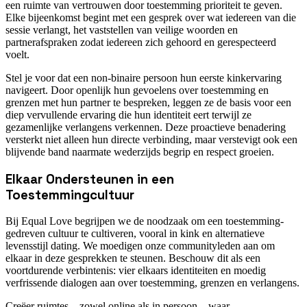
een ruimte van vertrouwen door toestemming prioriteit te geven.
Elke bijeenkomst begint met een gesprek over wat iedereen van die
sessie verlangt, het vaststellen van veilige woorden en
partnerafspraken zodat iedereen zich gehoord en gerespecteerd
voelt.
Stel je voor dat een non-binaire persoon hun eerste kinkervaring
navigeert. Door openlijk hun gevoelens over toestemming en
grenzen met hun partner te bespreken, leggen ze de basis voor een
diep vervullende ervaring die hun identiteit eert terwijl ze
gezamenlijke verlangens verkennen. Deze proactieve benadering
versterkt niet alleen hun directe verbinding, maar verstevigt ook een
blijvende band naarmate wederzijds begrip en respect groeien.
Elkaar Ondersteunen in een
Toestemmingcultuur
Bij Equal Love begrijpen we de noodzaak om een toestemming-
gedreven cultuur te cultiveren, vooral in kink en alternatieve
levensstijl dating. We moedigen onze communityleden aan om
elkaar in deze gesprekken te steunen. Beschouw dit als een
voortdurende verbintenis: vier elkaars identiteiten en moedig
verfrissende dialogen aan over toestemming, grenzen en verlangens.
Creëer ruimtes—zowel online als in persoon—waar