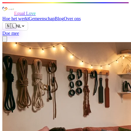
Equal Love
Hoe het werkt
Gemeenschap
Blog
Over ons
🇳🇱
NL
Doe mee