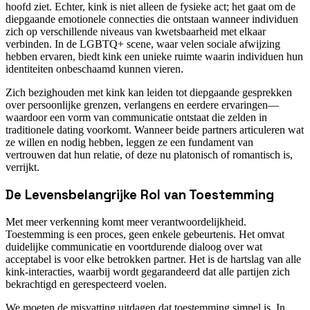
hoofd ziet. Echter, kink is niet alleen de fysieke act; het gaat om de
diepgaande emotionele connecties die ontstaan wanneer individuen
zich op verschillende niveaus van kwetsbaarheid met elkaar
verbinden. In de LGBTQ+ scene, waar velen sociale afwijzing
hebben ervaren, biedt kink een unieke ruimte waarin individuen hun
identiteiten onbeschaamd kunnen vieren.
Zich bezighouden met kink kan leiden tot diepgaande gesprekken
over persoonlijke grenzen, verlangens en eerdere ervaringen—
waardoor een vorm van communicatie ontstaat die zelden in
traditionele dating voorkomt. Wanneer beide partners articuleren wat
ze willen en nodig hebben, leggen ze een fundament van
vertrouwen dat hun relatie, of deze nu platonisch of romantisch is,
verrijkt.
De Levensbelangrijke Rol van Toestemming
Met meer verkenning komt meer verantwoordelijkheid.
Toestemming is een proces, geen enkele gebeurtenis. Het omvat
duidelijke communicatie en voortdurende dialoog over wat
acceptabel is voor elke betrokken partner. Het is de hartslag van alle
kink-interacties, waarbij wordt gegarandeerd dat alle partijen zich
bekrachtigd en gerespecteerd voelen.
We moeten de misvatting uitdagen dat toestemming simpel is. In