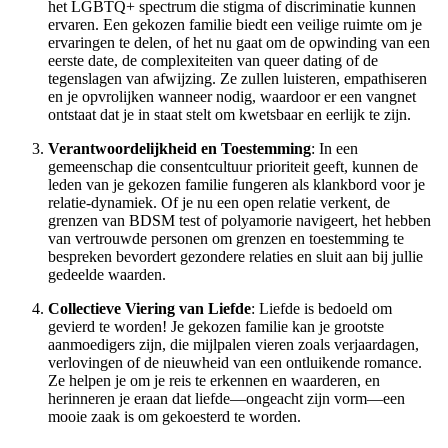
het LGBTQ+ spectrum die stigma of discriminatie kunnen
ervaren. Een gekozen familie biedt een veilige ruimte om je
ervaringen te delen, of het nu gaat om de opwinding van een
eerste date, de complexiteiten van queer dating of de
tegenslagen van afwijzing. Ze zullen luisteren, empathiseren
en je opvrolijken wanneer nodig, waardoor er een vangnet
ontstaat dat je in staat stelt om kwetsbaar en eerlijk te zijn.
Verantwoordelijkheid en Toestemming
: In een
gemeenschap die consentcultuur prioriteit geeft, kunnen de
leden van je gekozen familie fungeren als klankbord voor je
relatie-dynamiek. Of je nu een open relatie verkent, de
grenzen van BDSM test of polyamorie navigeert, het hebben
van vertrouwde personen om grenzen en toestemming te
bespreken bevordert gezondere relaties en sluit aan bij jullie
gedeelde waarden.
Collectieve Viering van Liefde
: Liefde is bedoeld om
gevierd te worden! Je gekozen familie kan je grootste
aanmoedigers zijn, die mijlpalen vieren zoals verjaardagen,
verlovingen of de nieuwheid van een ontluikende romance.
Ze helpen je om je reis te erkennen en waarderen, en
herinneren je eraan dat liefde—ongeacht zijn vorm—een
mooie zaak is om gekoesterd te worden.