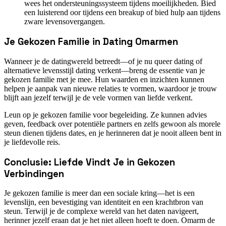
wees het ondersteuningssysteem tijdens moeilijkheden. Bied
een luisterend oor tijdens een breakup of bied hulp aan tijdens
zware levensovergangen.
Je Gekozen Familie in Dating Omarmen
Wanneer je de datingwereld betreedt—of je nu queer dating of
alternatieve levensstijl dating verkent—breng de essentie van je
gekozen familie met je mee. Hun waarden en inzichten kunnen
helpen je aanpak van nieuwe relaties te vormen, waardoor je trouw
blijft aan jezelf terwijl je de vele vormen van liefde verkent.
Leun op je gekozen familie voor begeleiding. Ze kunnen advies
geven, feedback over potentiële partners en zelfs gewoon als morele
steun dienen tijdens dates, en je herinneren dat je nooit alleen bent in
je liefdevolle reis.
Conclusie: Liefde Vindt Je in Gekozen
Verbindingen
Je gekozen familie is meer dan een sociale kring—het is een
levenslijn, een bevestiging van identiteit en een krachtbron van
steun. Terwijl je de complexe wereld van het daten navigeert,
herinner jezelf eraan dat je het niet alleen hoeft te doen. Omarm de