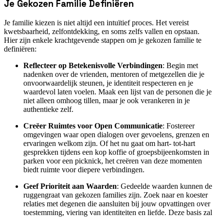
Je Gekozen Familie Definiëren
Je familie kiezen is niet altijd een intuïtief proces. Het vereist
kwetsbaarheid, zelfontdekking, en soms zelfs vallen en opstaan.
Hier zijn enkele krachtgevende stappen om je gekozen familie te
definiëren:
Reflecteer op Betekenisvolle Verbindingen
: Begin met
nadenken over de vrienden, mentoren of metgezellen die je
onvoorwaardelijk steunen, je identiteit respecteren en je
waardevol laten voelen. Maak een lijst van de personen die je
niet alleen omhoog tillen, maar je ook verankeren in je
authentieke zelf.
Creëer Ruimtes voor Open Communicatie
: Fostereer
omgevingen waar open dialogen over gevoelens, grenzen en
ervaringen welkom zijn. Of het nu gaat om hart- tot-hart
gesprekken tijdens een kop koffie of groepsbijeenkomsten in
parken voor een picknick, het creëren van deze momenten
biedt ruimte voor diepere verbindingen.
Geef Prioriteit aan Waarden
: Gedeelde waarden kunnen de
ruggengraat van gekozen families zijn. Zoek naar en koester
relaties met degenen die aansluiten bij jouw opvattingen over
toestemming, viering van identiteiten en liefde. Deze basis zal