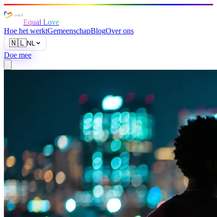
Equal Love
Hoe het werkt
Gemeenschap
Blog
Over ons
🇳🇱
NL
Doe mee