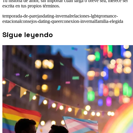
Tu historia de amor, sin importar cuán larga o breve sea, merece ser
escrita en tus propios términos.
temporada-de-parejas
dating-invernal
relaciones-lgbtq
romance-
estacional
consejos-dating-queer
conexion-invernal
familia-elegida
Sigue leyendo