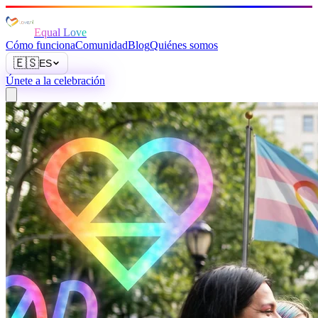
Equal Love
Cómo funciona
Comunidad
Blog
Quiénes somos
🇪🇸
ES
Únete a la celebración