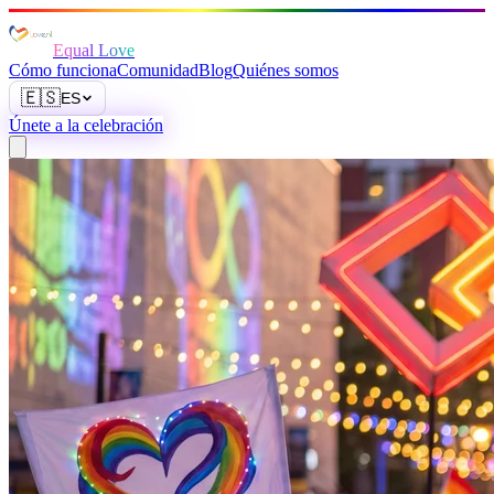
Equal Love
Cómo funciona
Comunidad
Blog
Quiénes somos
🇪🇸
ES
Únete a la celebración